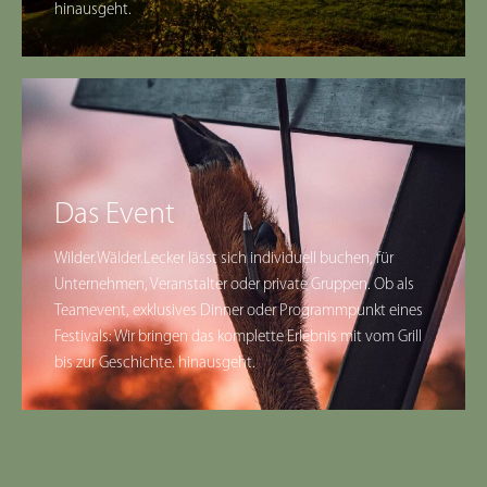
hinausgeht.
Das Event
Wilder.Wälder.Lecker lässt sich individuell buchen, für
Unternehmen, Veranstalter oder private Gruppen. Ob als
Teamevent, exklusives Dinner oder Programmpunkt eines
Festivals: Wir bringen das komplette Erlebnis mit vom Grill
bis zur Geschichte. hinausgeht.