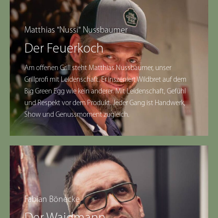
Matthias "Nussi" Nussbaumer
Der Feuerkoch
Am offenen Grill steht Matthias Nussbaumer, unser
Grillprofi mit Leidenschaft. Er inszeniert Wildbret auf dem
Big Green Egg wie kein anderer. Mit Leidenschaft, Gefühl
und Respekt vor dem Produkt. Jeder Gang ist Handwerk,
Show und Genussmoment zugleich.
Fabian Bönecke