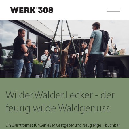
Wilder.Wälder.Lecker - der
feurig wilde Waldgenuss
Ein Eventformat für Genießer, Gastgeber und Neugierige – buchbar