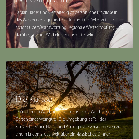
Der Waidmann
Fabian, Jäger und Gestalter, gibt persönliche Einblicke in
das Wesen der Jagd und die Herkunft des Wildbrets. Er
spricht über Verantwortung, regionale Wertschöpfung und
darüber, wie aus Wild ein Lebensmittel wird.
Die Kulisse
Ob mitten im Wald, auf einer Terrasse mit Weitblick oder im
Garten eines Weinguts. Die Umgebung ist Teil des
Konzepts. Feuer, Natur und Atmosphäre verschmelzen zu
einem Erlebnis, das weit über ein klassisches Dinner