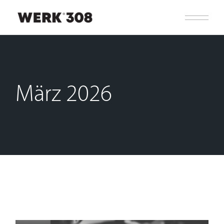
Skip
to
the
content
März 2026