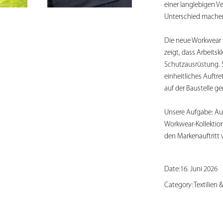
einer langlebigen V
Unterschied mache
Die neue Workwear 
zeigt, dass Arbeitsk
Schutzausrüstung. S
einheitliches Auftr
auf der Baustelle g
Unsere Aufgabe: Au
Workwear-Kollektio
den Markenauftritt 
Date:
16. Juni 2026
Category:
Textilien 