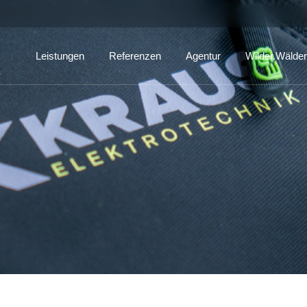
Leistungen
Referenzen
Agentur
Wilder.Wälder
Marken- & Grafikdesign
308.Aktuell
Fotografie & Video
Über uns
Digitale Kommunikation
Kontakt
Events & Live-Kommunikation
Impressum
Textilien & Werbemittel
Beratung & Strategie