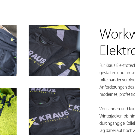
Workw
Elekt
Für Kraus Elektrote
gestalten und umset
miteinander verbinde
Anforderungen des A
modernes, professio
Von langen und kurz
Winterjacken bis hin
durchgängige Kolle
lag dabei auf hoch