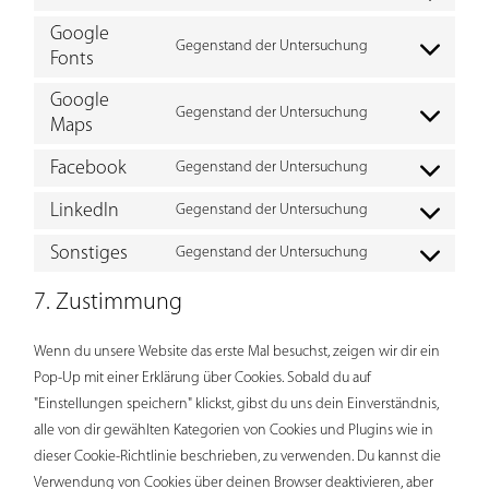
to
service
Google
elementor
Gegenstand der Untersuchung
Consent
Fonts
to
service
google-
Google
fonts
Gegenstand der Untersuchung
Consent
Maps
to
service
google-
Facebook
Gegenstand der Untersuchung
Consent
maps
to
service
LinkedIn
Gegenstand der Untersuchung
Consent
facebook
to
service
Sonstiges
Gegenstand der Untersuchung
Consent
linkedin
to
service
7. Zustimmung
sonstiges
Wenn du unsere Website das erste Mal besuchst, zeigen wir dir ein
Pop-Up mit einer Erklärung über Cookies. Sobald du auf
"Einstellungen speichern" klickst, gibst du uns dein Einverständnis,
alle von dir gewählten Kategorien von Cookies und Plugins wie in
dieser Cookie-Richtlinie beschrieben, zu verwenden. Du kannst die
Verwendung von Cookies über deinen Browser deaktivieren, aber